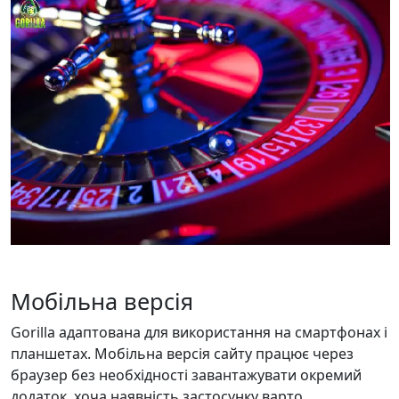
Мобільна версія
Gorilla адаптована для використання на смартфонах і
планшетах. Мобільна версія сайту працює через
браузер без необхідності завантажувати окремий
додаток, хоча наявність застосунку варто