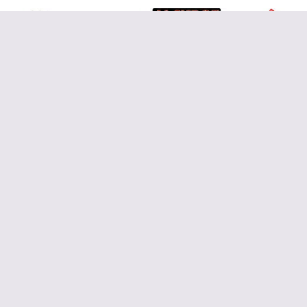
Всі права захищені © 2026 | robota-poland.com.ua
Надмірне захоплення азартними іграми може мати
серйозні наслідки. Якщо ви відчуваєте втрату контролю,
рекомендуємо звернутися по допомогу.