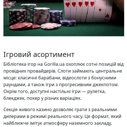
Ігровий асортимент
Бібліотека ігор на Gorilla.ua охоплює сотні позицій від
провідних провайдерів. Слоти займають центральне
місце: класичні барабани, відеослоти з бонусними
раундами, а також ігри з прогресивним джекпотом.
Окрім того, доступні настільні ігри — рулетка,
блекджек, покер у різних варіаціях.
Секція живого казино дозволяє грати з реальними
дилерами в режимі реального часу. Це формат, який
найближче імітує атмосферу наземного закладу,