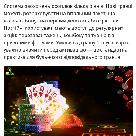
Система заохочень охоплює кілька рівнів. Нові гравці
можуть розраховувати на вітальний пакет, що
включає бонус на перший депозит або фріспіни.
Постійні користувачі мають доступ до регулярних
акцій: перезавантажень, кешбеку та турнірів з
призовими фондами. Умови відіграшу бонусів варто
уважно вивчити перед активацією — це стандартна
практика для будь-якого відповідального гравця.