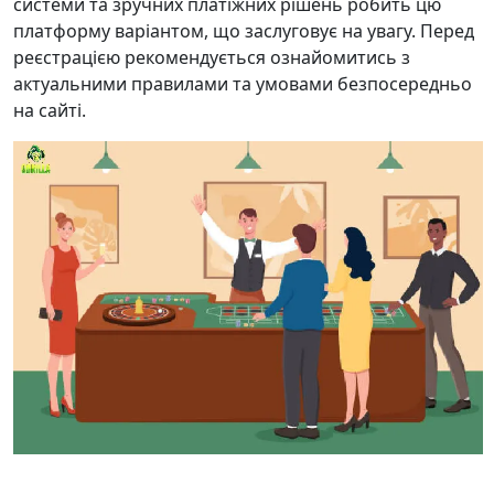
системи та зручних платіжних рішень робить цю
платформу варіантом, що заслуговує на увагу. Перед
реєстрацією рекомендується ознайомитись з
актуальними правилами та умовами безпосередньо
на сайті.